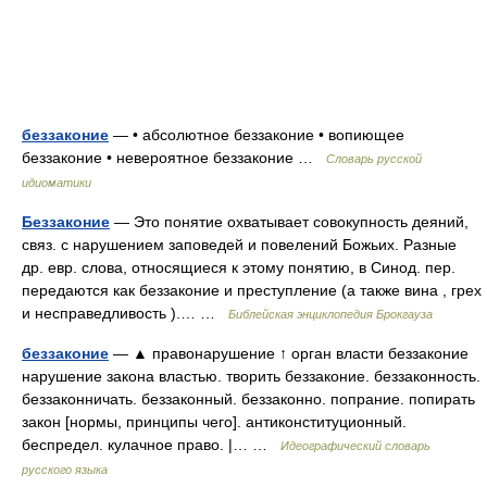
беззаконие
— • абсолютное беззаконие • вопиющее
беззаконие • невероятное беззаконие …
Словарь русской
идиоматики
Беззаконие
— Это понятие охватывает совокупность деяний,
связ. с нарушением заповедей и повелений Божьих. Разные
др. евр. слова, относящиеся к этому понятию, в Синод. пер.
передаются как беззаконие и преступление (а также вина , грех
и несправедливость ).… …
Библейская энциклопедия Брокгауза
беззаконие
— ▲ правонарушение ↑ орган власти беззаконие
нарушение закона властью. творить беззаконие. беззаконность.
беззаконничать. беззаконный. беззаконно. попрание. попирать
закон [нормы, принципы чего]. антиконституционный.
беспредел. кулачное право. |… …
Идеографический словарь
русского языка