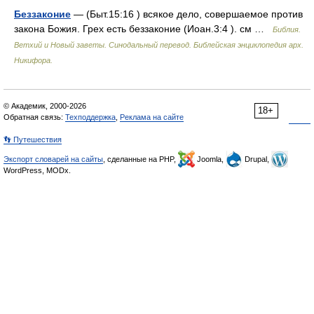
Беззаконие
— (Быт.15:16 ) всякое дело, совершаемое против
закона Божия. Грех есть беззаконие (Иоан.3:4 ). см …
Библия.
Ветхий и Новый заветы. Синодальный перевод. Библейская энциклопедия арх.
Никифора.
© Академик, 2000-2026
18+
Обратная связь:
Техподдержка
,
Реклама на сайте
👣 Путешествия
Экспорт словарей на сайты
, сделанные на PHP,
Joomla,
Drupal,
WordPress, MODx.