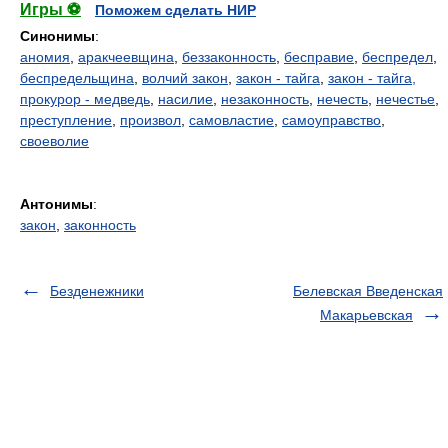
Игры ⚽
Поможем сделать НИР
Синонимы
:
аномия
,
аракчеевщина
,
беззаконность
,
бесправие
,
беспредел
,
беспредельщина
,
волчий закон
,
закон - тайга
,
закон - тайга,
прокурор - медведь
,
насилие
,
незаконность
,
нечесть
,
нечестье
,
преступление
,
произвол
,
самовластие
,
самоуправство
,
своеволие
Антонимы
:
закон
,
законность
Безденежники
Белевская Введенская
Макарьевская