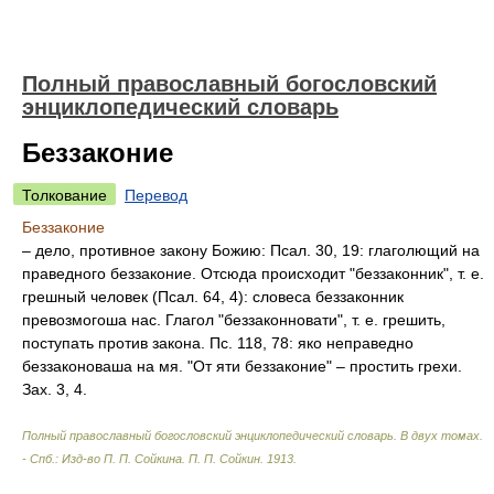
Полный православный богословский
энциклопедический словарь
Беззаконие
Толкование
Перевод
Беззаконие
– дело, противное закону Божию: Псал. 30, 19: глаголющий на
праведного беззаконие. Отсюда происходит "беззаконник", т. е.
грешный человек (Псал. 64, 4): словеса беззаконник
превозмогоша нас. Глагол "беззаконновати", т. е. грешить,
поступать против закона. Пс. 118, 78: яко неправедно
беззаконоваша на мя. "От яти беззаконие" – простить грехи.
Зах. 3, 4.
Полный православный богословский энциклопедический словарь. В двух томах.
- Спб.: Изд-во П. П. Сойкина
.
П. П. Сойкин
.
1913
.